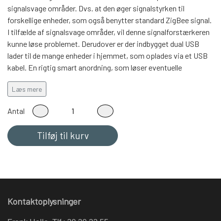
signalsvage områder. Dvs. at den øger signalstyrken til
forskellige enheder, som også benytter standard ZigBee signal.
I tilfælde af signalsvage områder, vil denne signalforstærkeren
kunne løse problemet. Derudover er der indbygget dual USB
lader til de mange enheder i hjemmet, som oplades via et USB
kabel. En rigtig smart anordning, som løser eventuelle
udfordringer med svagt signal, men også afhjælper og
Læs mere
mindsker virvaret af ladere, som efterhånden er i mange
moderne familier.
Antal
Tilføj til kurv
Kontaktoplysninger