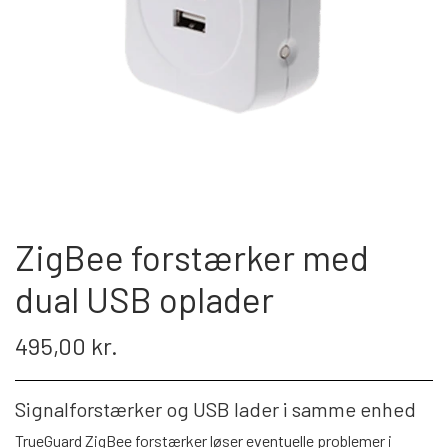
PROFESSIONEL
INSTALLATION
TILBEHØR TIL VIDEOOVERVÅGNING
KAMERA TIL NAS & SERVER
KONTAKT OS
ZigBee forstærker med
dual USB oplader
495,00 kr.
Signalforstærker og USB lader i samme enhed
TrueGuard ZigBee forstærker løser eventuelle problemer i