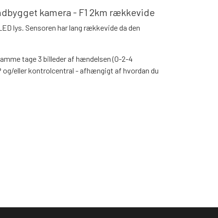
dbygget kamera - F1 2km rækkevide
D lys. Sensoren har lang rækkevide da den
amme tage 3 billeder af hændelsen (0-2-4
 og/eller kontrolcentral - afhængigt af hvordan du
 sabotage overvågning.
 lavet til udendørsbrug med IP55 tæthed.
s du kan se indbrudstyve på billederne må du
t Appen.
Pro3