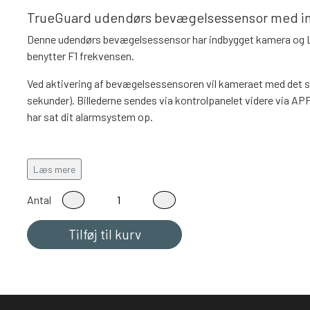
TrueGuard udendørs bevægelsessensor med in
Denne udendørs bevægelsessensor har indbygget kamera og LE
benytter F1 frekvensen.
Ved aktivering af bevægelsessensoren vil kameraet med det s
sekunder). Billederne sendes via kontrolpanelet videre via APP
har sat dit alarmsystem op.
Læs mere
Sensoren har lang batterilevetid, lav batteridetektering samt
Antal
Sensorens følsomhed kan indstilles for optimal sikring, og er
Kamerasensoren benyttes til at få verificeret alarm – dvs. hvi
Tilføj til kurv
tilkalde politiet på 1-1-2.
Det er ligeledes muligt at tage billeder direkte fra TrueConnec
Sensoren virker på SmartBox, SmartHome samt MX Pro1 og 