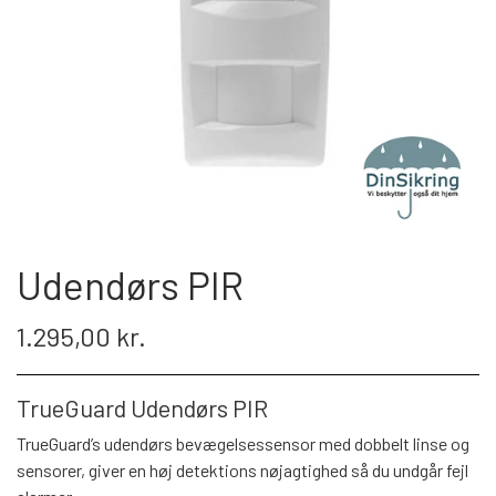
PROFESSIONEL
INSTALLATION
TILBEHØR TIL VIDEOOVERVÅGNING
KAMERA TIL NAS & SERVER
KONTAKT OS
Udendørs PIR
1.295,00 kr.
TrueGuard Udendørs PIR
TrueGuard’s udendørs bevægelsessensor med dobbelt linse og
sensorer, giver en høj detektions nøjagtighed så du undgår fejl