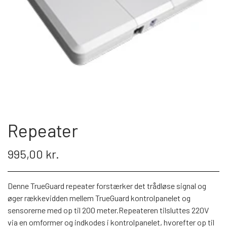
PROFESSIONEL
INSTALLATION
TILBEHØR TIL VIDEOOVERVÅGNING
KAMERA TIL NAS & SERVER
KONTAKT OS
Repeater
995,00 kr.
Denne TrueGuard repeater forstærker det trådløse signal og
øger rækkevidden mellem TrueGuard kontrolpanelet og
sensorerne med op til 200 meter.Repeateren tilsluttes 220V
via en omformer og indkodes i kontrolpanelet, hvorefter op til