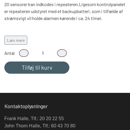
20 sensorer kan indkodes i repeateren.Ligesom kontrolpanelet
er repeateren udstyret med et backupbatteri, som i tilfælde af
strømsvigt vil holde alarmen kørende i ca. 24 timer.
Læs mere
Understøtter fotosensorer, PRL-5, PRL-8-AC og PSS-29
Antal
Størrelse
Tilføj til kurv
Repeateren måler: (H) 15,5 cm x (B) 6 cm x (D) 3,5 cm
Kontaktoplysninger
Frank Halle, Tlf.: 20 20 22 55
John Thorn Halle, Tlf.: 60 43 70 80