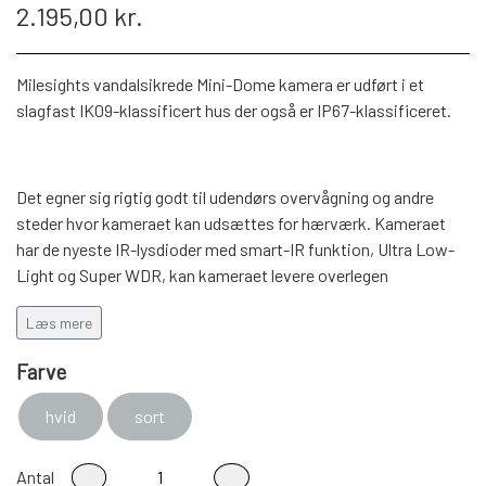
2.195,00 kr.
Milesights vandalsikrede Mini-Dome kamera er udført i et
slagfast IK09-klassificert hus der også er IP67-klassificeret.
Det egner sig rigtig godt til udendørs overvågning og andre
steder hvor kameraet kan udsættes for hærværk. Kameraet
har de nyeste IR-lysdioder med smart-IR funktion, Ultra Low-
Light og Super WDR, kan kameraet levere overlegen
billedkvalitet døgnet rundt.
Læs mere
Farve
Leveres med den høje 5 megapixel opløsning og Variabel
zoom: 2,8 - 8,4mm
hvid
sort
Antal