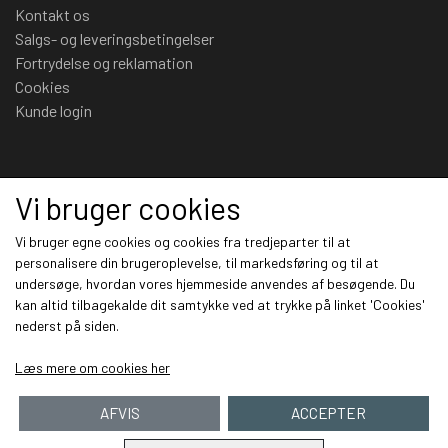
tilsammen 4 almindelige netværkskameraer. Kameraet giver
Kontakt os
dig en 360 ° surround-visning, helt uden nogen blinde vinkler.
Salgs- og leveringsbetingelser
Samtidig kan du få vist op til 9 forskellige skærmtilstande, så
Fortrydelse og reklamation
de passer til dine kunders forskellige behov for visning.
Cookies
Kunde login
Sociale medier
Vi bruger cookies
Vi bruger egne cookies og cookies fra tredjeparter til at
personalisere din brugeroplevelse, til markedsføring og til at
Smart IR teknologi
undersøge, hvordan vores hjemmeside anvendes af besøgende. Du
Modtag vores nyhedsbrev via e-mail
Smart IR II-teknologien er blevet opgraderet
kan altid tilbagekalde dit samtykke ved at trykke på linket 'Cookies'
til et visningsområde på op til 15 m.
Tre
nederst på siden.
Tilmeld
lysdioder fungerer som High beam og tre
Læs mere om cookies her
lysdioder fungerer som Low beam, for en
bedre billedskarphed og kvalitet. Den
AFVIS
ACCEPTER
avancerede IR-teknologi skaber en jævn