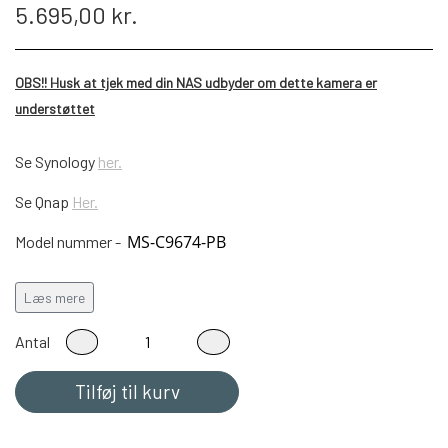
5.695,00 kr.
OBS!! Husk at tjek med din NAS udbyder om dette kamera er
understøttet
Se Synology
her.
Se Qnap
Her.
MS-C9674-PB
Model nummer -
Oplev en 360° Panorama oplevelse
Læs mere
Milesight's 360° fisheye panorama netværkskamera er fyldt
Antal
med avancerede funktioner og en enestående billedkvalitet.
Kameraet er ideelt til overvågning af store og brede indendørs
Tilføj til kurv
områder, hvor man ikke vil misse nogen detaljer i
overvågningen.