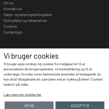
Om os
Kontakt os
Salgs- og leveringsbetingelser
Fortrydelse og reklamation
Cookies
Kunde login
Sociale medier
Vi bruger cookies
Vi bruger egne cookies og cookies fra tredjeparter til at
personalisere din brugeroplevelse, til markedsføring og til at
undersøge, hvordan vores hjemmeside anvendes af besøgende. Du
Modtag vores nyhedsbrev via e-mail
kan altid tilbagekalde dit samtykke ved at trykke på linket 'Cookies'
nederst på siden.
Tilmeld
Læs mere om cookies her
AFVIS
ACCEPTER