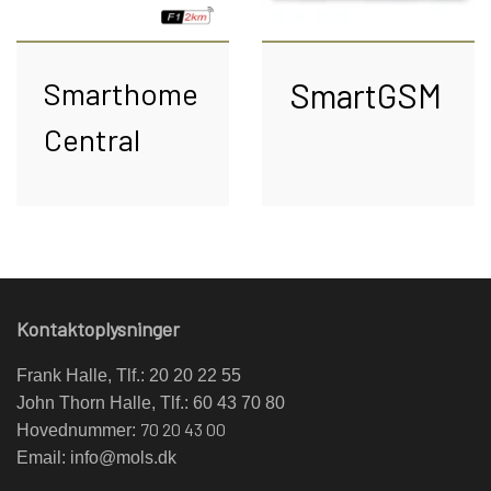
Smarthome
SmartGSM
Central
Kontaktoplysninger
Frank Halle, Tlf.: 20 20 22 55
John Thorn Halle, Tlf.: 60 43 70 80
70 20 43 00
Hovednummer:
Email:
info@mols.dk