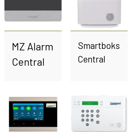
PROFESSIONEL
INSTALLATION
TILBEHØR TIL VIDEOOVERVÅGNING
KAMERA TIL NAS & SERVER
KONTAKT OS
Smartboks
MZ Alarm
Central
Central